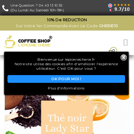
Une Question ?
04 43 13 10 55
(du Lundi Au Samedi 10h-19h)
10% De REDUCTION
Sur Votre 1er Commande Avec Le Code
CHERIE10

0

Bienvenue sur lepiceriecherie.fr
MON
Notre site utilise des cookies afin d'améliorer l'expérience
COMPTE
utilisateur. C'est OK pour vous ?
OK POUR MOI !
Plus d'informations