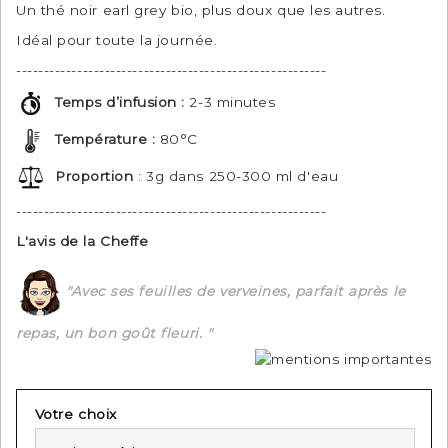
Un thé noir earl grey bio, plus doux que les autres.
Idéal pour toute la journée.
--------------------------------------------------------
(4 avis)
Temps d’infusion :
2-3 minutes
Température :
80°C
Proportion
: 3g dans 250-300 ml d'eau
--------------------------------------------------------
L'avis de la Cheffe
"Avec ses feuilles de verveines, parfait après le
repas, un bon goût fleuri. "
Votre choix