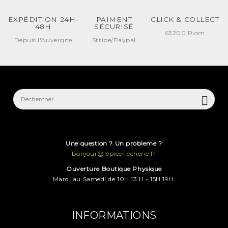
EXPÉDITION 24H-
PAIMENT
CLICK & COLLECT
48H
SÉCURISÉ
63200 Riom
Depuis l'Auvergne
Stripe/Paypal

Une question ? Un probleme ?
bonjour@lepiceriecherie.fr
Ouverture Boutique Physique
Mardi au Samedi de 10H 13 H - 15H 19H
INFORMATIONS